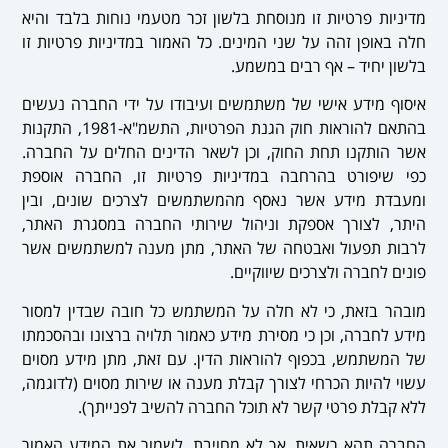
מדיניות פרטיות זו מנוסחת בלשון זכר מטעמי נוחות בלבד והיא
חלה באופן זהה על שני המינים. כל האמור במדיניות פרטיות זו
בלשון יחיד – אף רבים במשמע.
איסוף מידע אישי של משתמשים ועיבודו על ידי החברה נעשים
בהתאם להוראות חוק הגנת הפרטיות, התשמ"א-1981, התקנות
א
שר ה
ותקנו תחת החוק, וכן לשאר הדינים החלים על החברה.
כפי שיפורט בהרחבה במדיניו
ת פרטיות זו, החברה אוספת
ומעבדת מידע אשר נאסף מהמשתמשים לצרכים שונ
ים, ובין
היתר, לצורך אספקת וניהול שירותי החברה במסגרת
האתר,
לרבות תפעול ואבטחה של האתר, מתן מענה למשתמשים א
שר
פונים לחברה ולצרכים שיווקיים.
מובהר בזאת, כי לא חלה על המשתמש כל חובה שבדין למסור
מידע לחברה, וכן כי מסירת מידע כאמור תלויה ברצונו ובהסכמ
תו
של המשתמש, בכפוף להוראות הדין. עם זאת, מתן מידע מסוים
עשוי להיות הכרחי לצורך ק
בלת מענה או שירות מסוים (לדוגמה,
ללא קבלת פרטי קשר לא תוכל החברה להשיב לפנייתך).
החברה תהא רשאית, אך
לא מחויבת, לשמור את המידע האמור