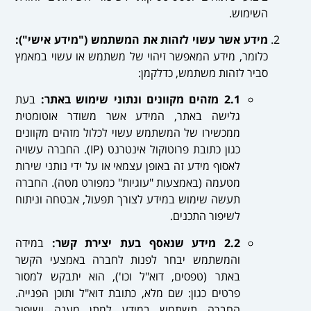
השימוש.
מידע אשר עשוי לזהות את המשתמש ("מידע אישי"):
כלומר, מידע המאפשר זיהוי של משתמש או עשוי במאמץ
סביר לזהות משתמש, כדלקמן:
2.1 מזהים מקוונים ונתוני שימוש באתר:
בעת
גלישה באתר, המידע אשר משודר אוטומטית
ממכשירו של המשתמש עשוי לכלול מזהים מקוונים
כגון כתובת פרוטוקול אינטרנט (IP). החברה עשויה
לאסוף מידע זה באופן עצמאי או על ידי נותני שירות
מטעמה (באמצעות "עוגיות" כמפורט מטה). החברה
תעשה שימוש במידע לצורך תפעול, אבטחה וניתוח
לשיפור התכנים.
2.2 מידע שנאסף בעת יצירת קשר:
במידה
והמשתמש יבחר לפנות לחברה באמצעי הקשר
באתר (טפסים, דוא"ל וכו'), הוא יתבקש למסור
פרטים כגון: שם מלא, כתובת דוא"ל ותוכן הפנייה.
החברה תשתמש במידע למתן מענה ושיפור