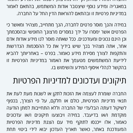
במאגריה ומידע נוסף שיצטבר אודות המשתמש,
בהתאם לאמור
במד
יניות פרטיות זו ובהתאם להוראות הדין החל על החברה.
במידה והנך מוסר פרטים לחברה, הנך מתחייב, מצהיר ומאשר כי
הפרטים אשר ימסרו על ידך נמסרים מרצונך החופשי ובהסכמתך
וכן הינם נכונים ומעודכנ
ים. ככל
שאתה מוסר לנו מידע אודות אדם
אחר, אתה מצהיר בכך שיש בידיך את כל ההסכמות הנדרשות
והתקפות לצורך מסירת מידע כאמור. בפרט – באחריותך להביא
לידיעת המשתמשים מטעמך את האמור במדיניות הפרטיות זו
בהקשר לנהלי איסוף המידע והשימוש בו.
תיקונים ועדכונים למדיניות הפרטיות
החברה שומרת לעצמה את הזכות לתקן או לשנות מעת לעת את
תנאי מדיניות הפרטיות, כולם או חלקם, על פי הצורך, בכפוף
לשיקול דעתה הבלעדי של החברה וללא התחייבות למתן הודעה
מוקדמת ו/או בדיעבד. במידה ויבוצעו תיקונים ו/או עדכונים
כאמור, אלו ייכנסו לתוקף מיד עם הצגת מדיניות הפרטיות
המעודכנת באתר, כאשר תאריך העדכון יבוא לידי ביטוי תחת