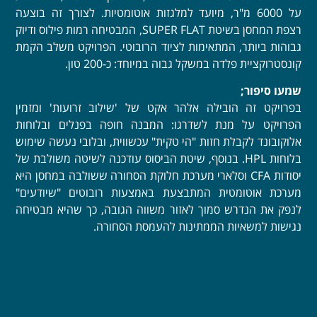
על 6000 מ"ר, מיועד למלגזות אוטומטיות. לצורך זה בוצעה
רצפת המחסן בשיטת SUPER FLAT, המבטיחה רמות פילוס ודיוק
גבוהות ביותר, המתאימות לציוד הרובוטי. הפרויקט משלב הקמת
קונסטרוקציית פלדה במשקל גבוה במיוחד: כ-200 טון.
שמעו סיפור;
בפרויקט זה הובילה אלהר אקט של 'שילוב זרועות' ומזמין
הפרויקט על מנת לשדרגו: המבנה חופה בפנלים ובלוחות
אלוקובונד לקבלת חזות "הי טקית" עכשווית, ובלובי נעשה שימוש
בלוחות HPL. בנוסף, שיטת הביסוס עודכנה לשיטה משולבת של
יסודות CFA וסלארי מערכת חלוקת הסחורה ששולבה במחסן היא
מערכת אוטומטית המתבצעת באמצעות רובוטים "שיודעים"
לנפק את הנדרש סמוך לאזור משווה הגובה, כך שהיא מבטיחה
נגישות למשאיות הממתינות להעמסת הסחורה.