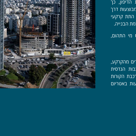
הדיפון, כך
בוצעות דרך
 התת קרקעי
ת הבנייה.
מ' מתחת למפלס מי התהום,
גובה 5 קומות העליונות ובגובה 160 מטרים מהקרקע,
 במורכבות הנדסית
כבת הקורות
ות באטריום